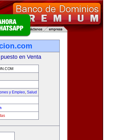
icion.com
 puesto en Venta
ON.COM
iones y Empleo
,
Salud
m
tas