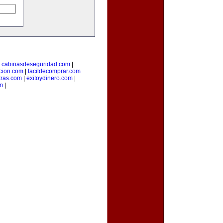
|
cabinasdeseguridad.com
|
icion.com
|
facildecomprar.com
tras.com
|
exitoydinero.com
|
om
|