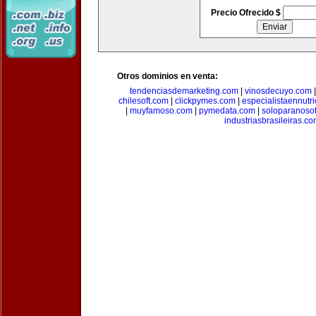
Precio Ofrecido $
Otros dominios en venta:
tendenciasdemarketing.com
|
vinosdecuyo.com
chilesoft.com
|
clickpymes.com
|
especialistaennutr
|
muyfamoso.com
|
pymedata.com
|
soloparanoso
industriasbrasileiras.c