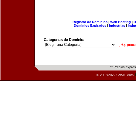
Registro de Dominios
|
Web Hosting
|
D
Dominios Expirados
|
Industrias
|
Indu
Categorías de Dominio:
[Pág. princi
** Precios expre
© 2002/2022 Solo10.com