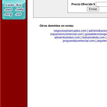
Precio Ofrecido $
Otros dominios en venta:
negociosymercadeo.com
|
administracio
expansioncomercial.com
|
guiadetecnologi
alimentoslistos.com
|
todoenoferta.com
|
propuestacomercial.com
|
alquil