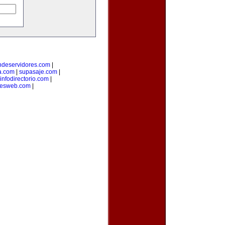
ndeservidores.com
|
a.com
|
supasaje.com
|
infodirectorio.com
|
eresweb.com
|