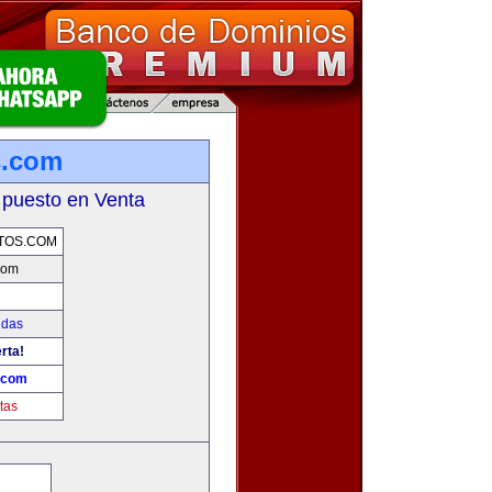
s.com
 puesto en Venta
TOS.COM
com
idas
rta!
s.com
tas