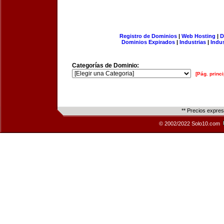
Registro de Dominios
|
Web Hosting
|
D
Dominios Expirados
|
Industrias
|
Indu
Categorías de Dominio:
[Pág. princi
** Precios expre
© 2002/2022 Solo10.com