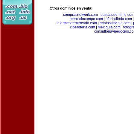
Otros dominios en venta:
comprasnetwork.com
|
buscatudominio.co
mercadocampo.com
|
ofertadireta.com
informesdemercado.com
|
relatosdeviaje.com
|
ciberoferta.com
|
mexiguia.com
|
fotogr
consultoriaynegocios.c