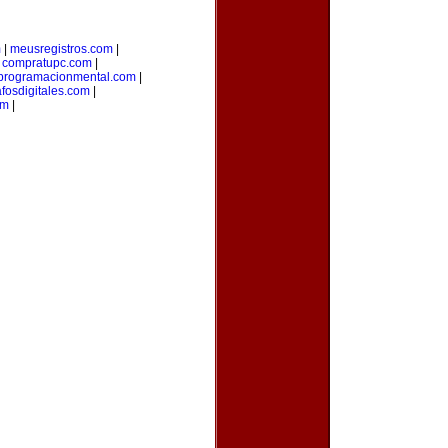
m
|
meusregistros.com
|
|
compratupc.com
|
programacionmental.com
|
afosdigitales.com
|
om
|