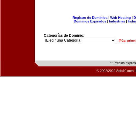
Registro de Dominios
|
Web Hosting
|
D
Dominios Expirados
|
Industrias
|
Indu
Categorías de Dominio:
[Pág. princi
** Precios expre
© 2002/2022 Solo10.com