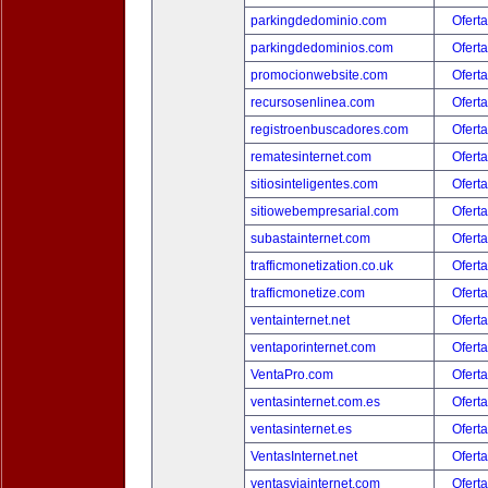
parkingdedominio.com
Oferta
parkingdedominios.com
Oferta
promocionwebsite.com
Oferta
recursosenlinea.com
Oferta
registroenbuscadores.com
Oferta
rematesinternet.com
Oferta
sitiosinteligentes.com
Oferta
sitiowebempresarial.com
Oferta
subastainternet.com
Oferta
trafficmonetization.co.uk
Oferta
trafficmonetize.com
Oferta
ventainternet.net
Oferta
ventaporinternet.com
Oferta
VentaPro.com
Oferta
ventasinternet.com.es
Oferta
ventasinternet.es
Oferta
VentasInternet.net
Oferta
ventasviainternet.com
Oferta