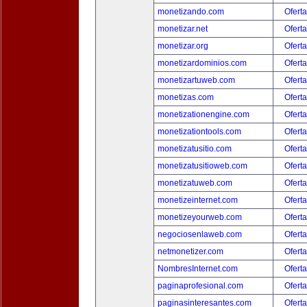
monetizando.com
Oferta
monetizar.net
Oferta
monetizar.org
Oferta
monetizardominios.com
Oferta
monetizartuweb.com
Oferta
monetizas.com
Oferta
monetizationengine.com
Oferta
monetizationtools.com
Oferta
monetizatusitio.com
Oferta
monetizatusitioweb.com
Oferta
monetizatuweb.com
Oferta
monetizeinternet.com
Oferta
monetizeyourweb.com
Oferta
negociosenlaweb.com
Oferta
netmonetizer.com
Oferta
NombresInternet.com
Oferta
paginaprofesional.com
Oferta
paginasinteresantes.com
Oferta