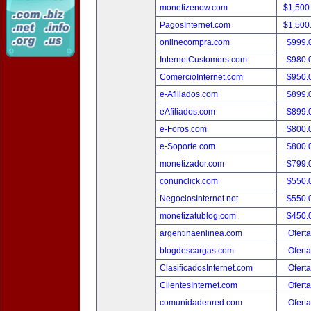
monetizenow.com
$1,500
PagosInternet.com
$1,500
onlinecompra.com
$999.
InternetCustomers.com
$980.
ComercioInternet.com
$950.
e-Afiliados.com
$899.
eAfiliados.com
$899.
e-Foros.com
$800.
e-Soporte.com
$800.
monetizador.com
$799.
conunclick.com
$550.
NegociosInternet.net
$550.
monetizatublog.com
$450.
argentinaenlinea.com
Oferta
blogdescargas.com
Oferta
ClasificadosInternet.com
Oferta
ClientesInternet.com
Oferta
comunidadenred.com
Oferta